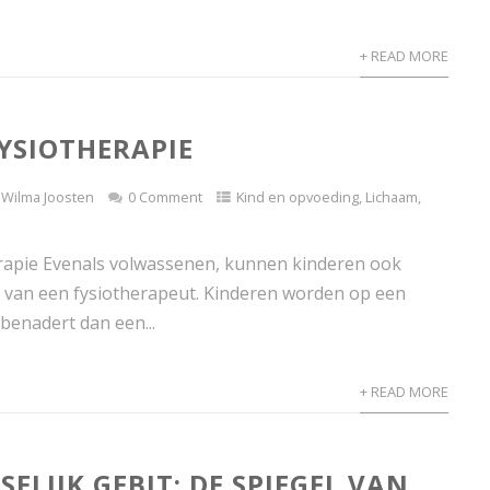
+ READ MORE
YSIOTHERAPIE
Wilma Joosten
0 Comment
Kind en opvoeding
,
Lichaam
,
rapie Evenals volwassenen, kunnen kinderen ook
van een fysiotherapeut. Kinderen worden op een
benadert dan een...
+ READ MORE
ELIJK GEBIT: DE SPIEGEL VAN