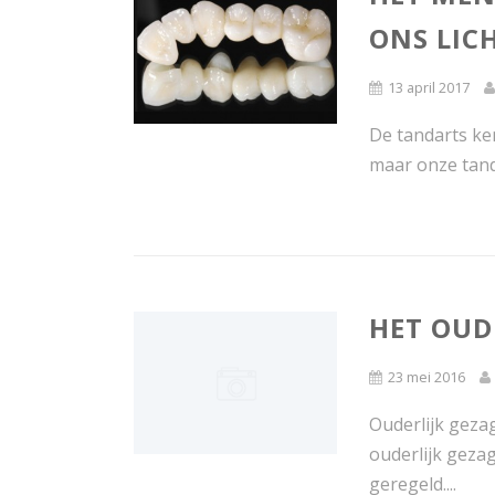
ONS LI
13 april 2017
De tandarts ken
maar onze tand
HET OUD
23 mei 2016
Ouderlijk gezag
ouderlijk geza
geregeld....