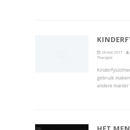
KINDERF
26 mei 2017
Therapie
Kinderfysiothe
gebruik maken 
andere manier 
HET MENS