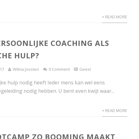
+ READ MORE
ERSOONLIJKE COACHING ALS
CHE HULP?
17
Wilma Joosten
0 Comment
Geest
ijke hulp nodig heeft Ieder mens kan wel eens
geleiding nodig hebben. U bent even kwijt waar...
+ READ MORE
OTCAMP ZO BOOMING MAAKT