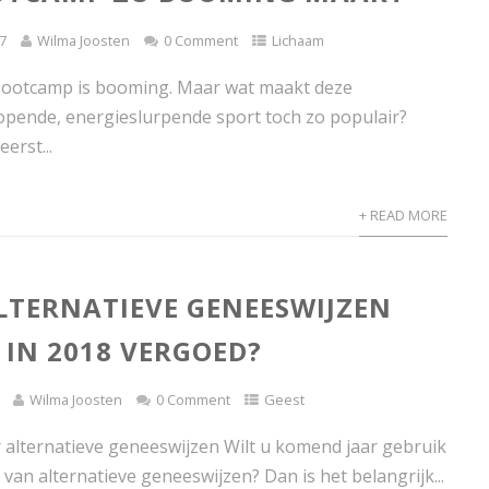
7
Wilma Joosten
0 Comment
Lichaam
Bootcamp is booming. Maar wat maakt deze
lopende, energieslurpende sport toch zo populair?
erst...
+ READ MORE
LTERNATIEVE GENEESWIJZEN
IN 2018 VERGOED?
Wilma Joosten
0 Comment
Geest
or alternatieve geneeswijzen Wilt u komend jaar gebruik
 van alternatieve geneeswijzen? Dan is het belangrijk...