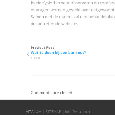
kinderfysiotherpeut observeren en conclus
er vragen worden gesteld over eetgewoonte
Samen met de ouders zal een behandelplan 
desbetreffende websites.
Previous Post
Wat te doen bij een burn out?
Geest
Comments are closed.
VITALUM |
SITEMAP
|
info@vitalum.nl