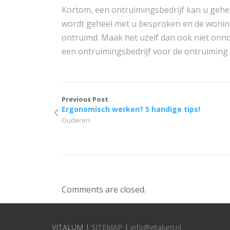
Kortom, een ontruimingsbedrijf kan u gehe
wordt geheel met u besproken en de woning
ontruimd. Maak het uzelf dan ook niet onnod
een ontruimingsbedrijf voor de ontruiming
Previous Post
Ergonomisch werken? 5 handige tips!
Ouderen
Comments are closed.
VITALUM |
SITEMAP
|
info@vitalum.nl