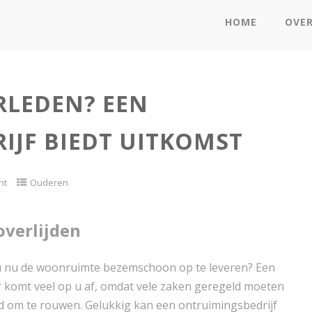
HOME
OVE
RLEDEN? EEN
IJF BIEDT UITKOMST
nt
Ouderen
verlijden
 u nu de woonruimte bezemschoon op te leveren? Een
Er komt veel op u af, omdat vele zaken geregeld moeten
ijd om te rouwen. Gelukkig kan een ontruimingsbedrijf